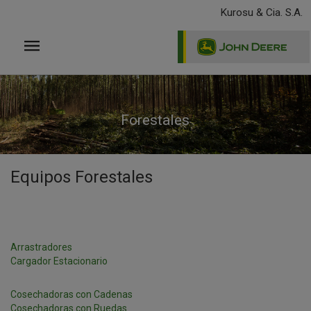
Pasar
Kurosu & Cia. S.A.
al
contenido
principal
Forestales
Equipos Forestales
Arrastradores
Cargador Estacionario
Cosechadoras con Cadenas
Cosechadoras con Ruedas