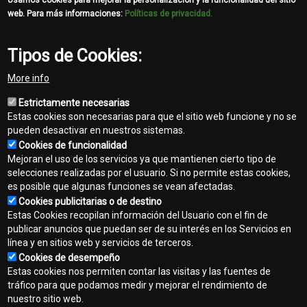
Usamos cookies para mejorar la personalización y la funcionalidad del sitio
web. Para más informaciones:
Políticas de privacidad.
903M
Talador Apilador con Cadenas
Tipos de Cookies:
More info
Estrictamente necesarias
Descargue el Folleto
Estas cookies son necesarias para que el sitio web funcione y no se
pueden desactivar en nuestros sistemas.
Cookies de funcionalidad
Mejoran el uso de los servicios ya que mantienen cierto tipo de
template-
selecciones realizadas por el usuario. Si no permite estas cookies,
agro
es posible que algunas funciones se vean afectadas.
Cookies publicitarias o de destino
Contacto
Estas Cookies recopilan información del Usuario con el fin de
Footer
publicar anuncios que puedan ser de su interés en los Servicios en
Mapa del sitio
línea y en sitios web y servicios de terceros.
menu
Cookies de desempeño
Normas de privacidad
Estas cookies nos permiten contar las visitas y las fuentes de
tráfico para que podamos medir y mejorar el rendimiento de
Aviso legal
nuestro sitio web.