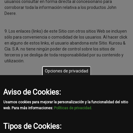
usuarios consultar en forma directa al concesionario para
corroborar toda la información relativa a los productos John
Deere.
9. Los enlaces (links) de este Sitio con otros sitios Web se incluyen
sólo para conveniencia o comodidad de los usuarios. Al hacer click
en alguno de estos links, el usuario abandona este Sitio. Kurosu &
Cía. S.A. no tiene ningún poder de control sobre los sitios de
terceros y se desliga de toda responsabilidad por su contenido y
utilización.
Opciones de privacidad
10. Los usuarios de este Sitio deberán abstenerse de introducir en
el Sitio o enviar por correo electrónico o de cualquier otra forma
Aviso de Cookies:
transmitir, información contraria a la ley o en perjuicio de terceros.
Usamos cookies para mejorar la personalización y la funcionalidad del sitio
11. El símbolo del ciervo que salta, los colores verde y amarillo
web. Para más informaciones:
Políticas de privacidad.
propios de la marca y el nombre John Deere, son marcas
registradas a nombre de Deere & Company.
Tipos de Cookies: