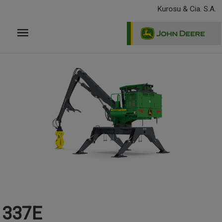
Pasar
Kurosu & Cia. S.A.
al
contenido
principal
337E