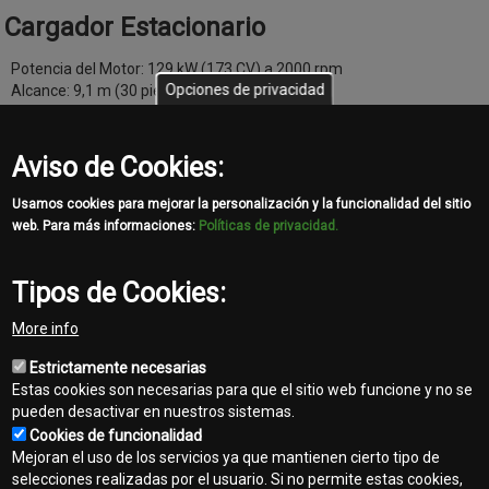
Cargador Estacionario
Potencia del Motor: 129 kW (173 CV) a 2000 rpm
Opciones de privacidad
Alcance: 9,1 m (30 pies 0 pulg.)
Peso en Orden de Trabajo: 12 965 kg (28 585 lb)
Capacidad de Levantamiento a 10 Pies: 1 895 kg (4 178 lb) a 9,2
m (30,0 pies)
Aviso de Cookies:
Usamos cookies para mejorar la personalización y la funcionalidad del sitio
web. Para más informaciones:
Políticas de privacidad.
Hacé tu consulta
Tipos de Cookies:
More info
Las especificaciones se basan en la información publicada en el
Estrictamente necesarias
momento de la publicación. Las especificaciones están sujetas a
Estas cookies son necesarias para que el sitio web funcione y no se
cambios sin previo aviso. La configuración real de la máquina
pueden desactivar en nuestros sistemas.
puede ser distinta a la imagen. No todos los modelos están
Cookies de funcionalidad
disponibles en todos los países.
Mejoran el uso de los servicios ya que mantienen cierto tipo de
template-
selecciones realizadas por el usuario. Si no permite estas cookies,
agro