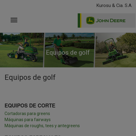
Pasar
Kurosu & Cia. S.A.
al
contenido
principal
Equipos de golf
Equipos de golf
EQUIPOS DE CORTE
Cortadoras para greens
Máquinas para fairways
Máquinas de roughs, tees y antegreens