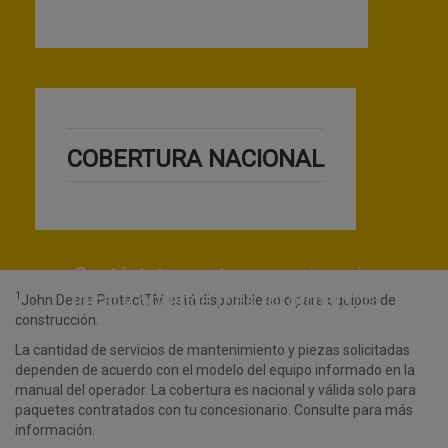
COBERTURA NACIONAL
Contáctate con tu concesionario
local y obtenga más información
1
John Deere ProtectTM está disponible solo para equipos de
construcción.
La cantidad de servicios de mantenimiento y piezas solicitadas
dependen de acuerdo con el modelo del equipo informado en la
manual del operador. La cobertura es nacional y válida solo para
paquetes contratados con tu concesionario. Consulte para más
información.