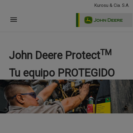
Pasar
Kurosu & Cia. S.A.
al
contenido
principal
TM
John Deere Protect
Tu equipo PROTEGIDO