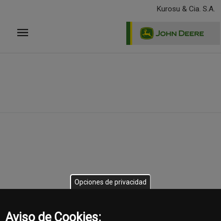
Pasar
Kurosu & Cia. S.A.
al
contenido
principal
template-
agro
Opciones de privacidad
Aviso de Cookies: