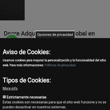
Deere Adquiere un Líder Global en
Opciones de privacidad
Equipos de Construcción de Caminos
Aviso de Cookies:
John Deere ha adquirido Wirtgen Group que cuenta con cinco
excelentes marcas en el sector de construcción de caminos, que
Usamos cookies para mejorar la personalización y la funcionalidad del sitio
web. Para más informaciones:
Políticas de privacidad.
abarcan fresado, procesamiento, mezclado, pavimentación,
compactación y rehabilitación. La adquisición nos permite
satisfacer mejor la necesidad en crecimiento de desarrollo de
Tipos de Cookies:
infraestructuras y mejoras en todo el mundo.
More info
Estrictamente necesarias
Más Acerca de Wirtgen
Estas cookies son necesarias para que el sitio web funcione y no se
pueden desactivar en nuestros sistemas.