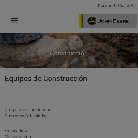
Pasar
Kurosu & Cia. S.A.
al
contenido
principal
Construcción
Equipos de Construcción
Cargadores con Ruedas
Camiones Articulados
Excavadoras
Minicargadores