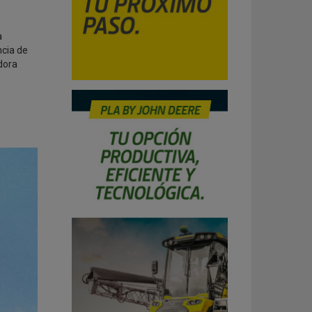
a
ncia de
dora