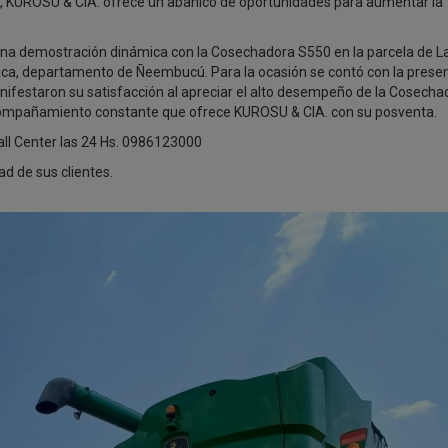
z, KUROSU & CIA. ofrece un abanico de oportunidades para aumentar la
o una demostración dinámica con la Cosechadora S550 en la parcela de L
ranca, departamento de Ñeembucú. Para la ocasión se contó con la prese
nifestaron su satisfacción al apreciar el alto desempeño de la Cosecha
acompañamiento constante que ofrece KUROSU & CIA. con su posventa.
ll Center las 24 Hs. 0986123000
d de sus clientes.