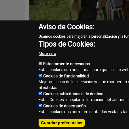
Aviso de Cookies:
Usamos cookies para mejorar la personalización y la fu
Tipos de Cookies:
More info
Estrictamente necesarias
Estas cookies son necesarias para que el sitio we
Share
Cookies de funcionalidad
Mejoran el uso de los servicios ya que mantienen c
Facebook
Twitter
Email
afectadas.
Cookies publicitarias o de destino
Estas Cookies recopilan información del Usuario con
Cookies de desempeño
Contacto
Mapa del sitio
Normas de privacidad
A
Footer
Estas cookies nos permiten contar las visitas y l
Copyright © 2026 - Kurosu & Cia. S.A.. Todos los derechos rese
menu
Guardar preferencias