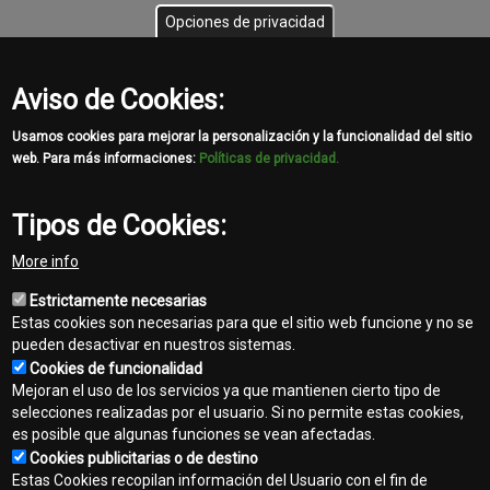
Opciones de privacidad
Consulte sobre otros Accesorios y novedades con su Asesor de
Ventas.
Aviso de Cookies:
John Deere y Kurosu & Cía. le ofrecen además el mejor soporte
Usamos cookies para mejorar la personalización y la funcionalidad del sitio
posventa y garantía de 12 meses por la compra e instalación de
web. Para más informaciones:
Políticas de privacidad.
Repuestos Originales.
GRUPO GENERADORES KUROSU POWER SYSTEMS
Tipos de Cookies:
More info
Share
Estrictamente necesarias
Facebook
Twitter
Email
Estas cookies son necesarias para que el sitio web funcione y no se
pueden desactivar en nuestros sistemas.
Cookies de funcionalidad
Mejoran el uso de los servicios ya que mantienen cierto tipo de
selecciones realizadas por el usuario. Si no permite estas cookies,
es posible que algunas funciones se vean afectadas.
Cookies publicitarias o de destino
Contacto
Estas Cookies recopilan información del Usuario con el fin de