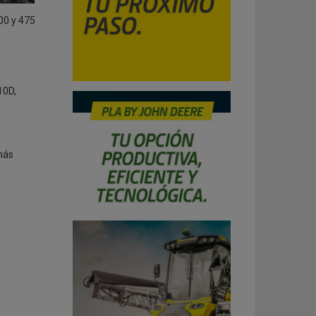
00 y 475
10D,
emás