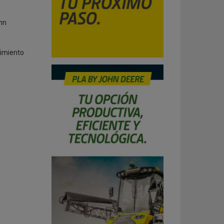
hn
cimiento