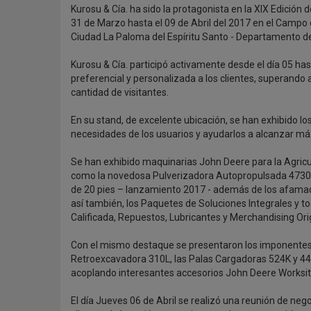
Kurosu & Cía. ha sido la protagonista en la XIX Edición
31 de Marzo hasta el 09 de Abril del 2017 en el Campo 
Ciudad La Paloma del Espíritu Santo - Departamento d
Kurosu & Cía. participó activamente desde el día 05 has
preferencial y personalizada a los clientes, superand
cantidad de visitantes.
En su stand, de excelente ubicación, se han exhibido l
necesidades de los usuarios y ayudarlos a alcanzar máxi
Se han exhibido maquinarias John Deere para la Agricul
como la novedosa Pulverizadora Autopropulsada 4730 
de 20 pies – lanzamiento 2017 - además de los afamados
así también, los Paquetes de Soluciones Integrales y to
Calificada, Repuestos, Lubricantes y Merchandising Orig
Con el mismo destaque se presentaron los imponentes
Retroexcavadora 310L, las Palas Cargadoras 524K y 4
acoplando interesantes accesorios John Deere Worksite 
El día Jueves 06 de Abril se realizó una reunión de ne