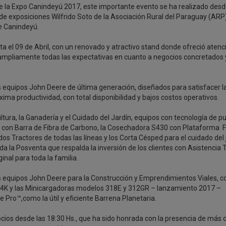
 de la Expo Canindeyú 2017, este importante evento se ha realizado desde
de exposiciones Wilfrido Soto de la Asociación Rural del Paraguay (ARP)
e Canindeyú.
ta el 09 de Abril, con un renovado y atractivo stand donde ofreció atenc
o ampliamente todas las expectativas en cuanto a negocios concretados 
os equipos John Deere de última generación, diseñados para satisfacer l
ma productividad, con total disponibilidad y bajos costos operativos.
tura, la Ganadería y el Cuidado del Jardín, equipos con tecnología de p
con Barra de Fibra de Carbono, la Cosechadora S430 con Plataforma Fl
 Tractores de todas las líneas y los Corta Césped para el cuidado del j
da la Posventa que respalda la inversión de los clientes con Asistencia 
inal para toda la familia.
 equipos John Deere para la Construcción y Emprendimientos Viales, c
44K y las Minicargadoras modelos 318E y 312GR – lanzamiento 2017 –
Pro™,como la útil y eficiente Barrena Planetaria.
gocios desde las 18:30 Hs., que ha sido honrada con la presencia de más 