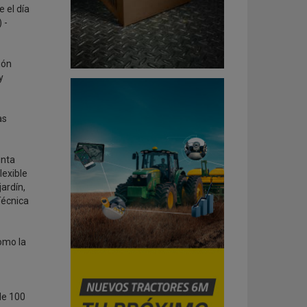
 el día
 -
ión
y
as
unta
exible
ardín,
Técnica
omo la
de 100