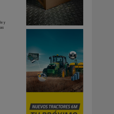
le y
jas