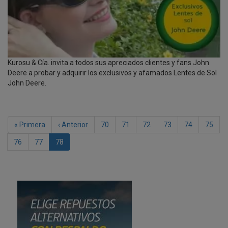
Kurosu & Cía. invita a todos sus apreciados clientes y fans John
Deere a probar y adquirir los exclusivos y afamados Lentes de Sol
John Deere.
Paginación
Primera
« Primera
Página
‹ Anterior
Page
70
Page
71
Page
72
Page
73
Page
74
Page
75
página
anterior
Page
76
Page
77
Página
78
actual