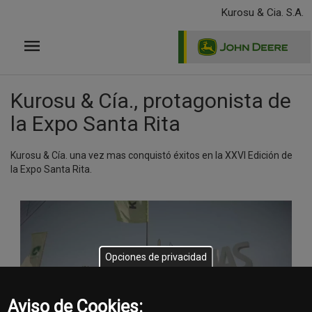
Pasar
Kurosu & Cia. S.A.
al
contenido
principal
Kurosu & Cía., protagonista de
la Expo Santa Rita
Kurosu & Cía. una vez mas conquistó éxitos en la XXVI Edición de
la Expo Santa Rita.
Opciones de privacidad
Aviso de Cookies: