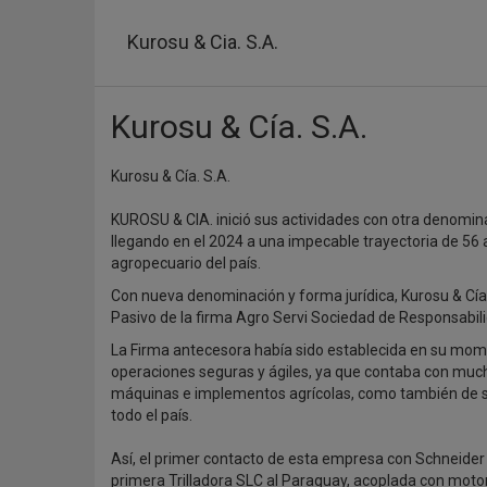
Pasar
al
Kurosu & Cia. S.A.
contenido
principal
Kurosu & Cía. S.A.
Kurosu & Cía. S.A.
KUROSU & CIA. inició sus actividades con otra denominac
llegando en el 2024 a una impecable trayectoria de 56 
agropecuario del país.
Con nueva denominación y forma jurídica, Kurosu & Cía. 
Pasivo de la firma Agro Servi Sociedad de Responsabil
La Firma antecesora había sido establecida en su mome
operaciones seguras y ágiles, ya que contaba con muc
máquinas e implementos agrícolas, como también de ser
todo el país.
Así, el primer contacto de esta empresa con Schneider 
primera Trilladora SLC al Paraguay, acoplada con moto