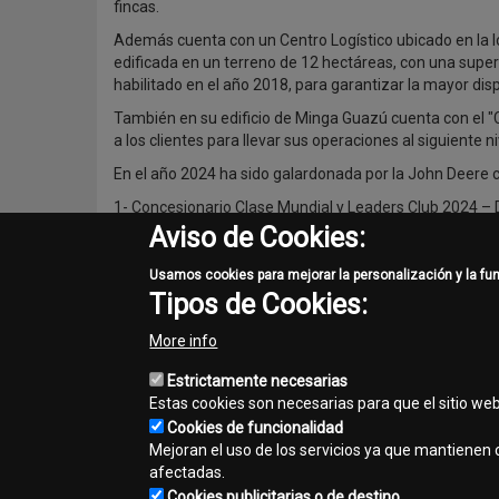
fincas.
Además cuenta con un Centro Logístico ubicado en la 
edificada en un terreno de 12 hectáreas, con una superf
habilitado en el año 2018, para garantizar la mayor disp
También en su edificio de Minga Guazú cuenta con el 
a los clientes para llevar sus operaciones al siguiente ni
En el año 2024 ha sido galardonada por la John Deere co
1- Concesionario Clase Mundial y Leaders Club 2024 – D
Aviso de Cookies:
2- Concesionario Clase Mundial 2024 – División Constru
Usamos cookies para mejorar la personalización y la fu
3- Único Distribuidor John Deere de Hispanoamérica ga
Tipos de Cookies:
4- Ganador del Programa Construyendo CX (Customer
More info
5- Ganador del Programa CENSacional 2024.
Estrictamente necesarias
Estas cookies son necesarias para que el sitio we
Share
Cookies de funcionalidad
Mejoran el uso de los servicios ya que mantienen c
Facebook
Twitter
Email
afectadas.
Cookies publicitarias o de destino