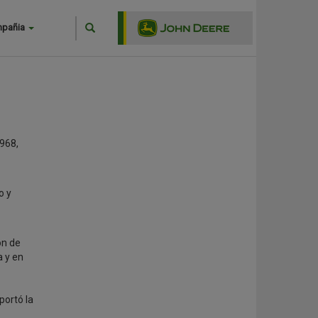
Search
mpañia
Buscar
1968,
o y
ón de
a y en
portó la