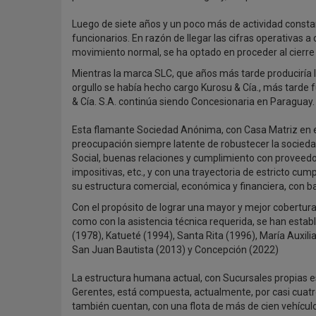
Luego de siete años y un poco más de actividad constan
funcionarios. En razón de llegar las cifras operativas a
movimiento normal, se ha optado en proceder al cierre d
Mientras la marca SLC, que años más tarde produciría 
orgullo se había hecho cargo Kurosu & Cía., más tarde
& Cía. S.A. continúa siendo Concesionaria en Paraguay.
Esta flamante Sociedad Anónima, con Casa Matriz en el i
preocupación siempre latente de robustecer la socieda
Social, buenas relaciones y cumplimiento con proveedore
impositivas, etc., y con una trayectoria de estricto cum
su estructura comercial, económica y financiera, con 
Con el propósito de lograr una mayor y mejor cobertura 
como con la asistencia técnica requerida, se han estab
(1978), Katueté (1994), Santa Rita (1996), María Auxil
San Juan Bautista (2013) y Concepción (2022)
La estructura humana actual, con Sucursales propias es
Gerentes, está compuesta, actualmente, por casi cuatr
también cuentan, con una flota de más de cien vehículo