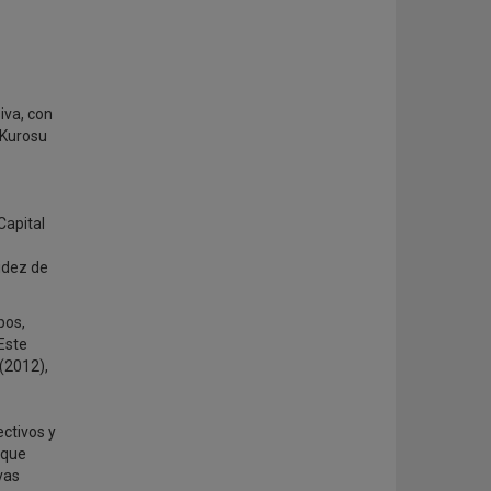
iva, con
 Kurosu
Capital
lidez de
pos,
Este
(2012),
ectivos y
 que
vas