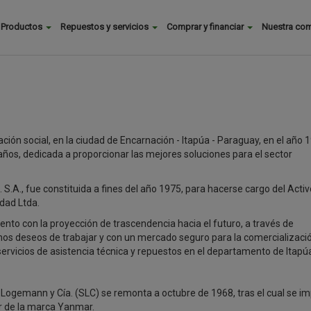
Buscar
Productos
Repuestos y servicios
Comprar y financiar
Nuestra co
Main
menu
ión social, en la ciudad de Encarnación - Itapúa - Paraguay, en el año 
años, dedicada a proporcionar las mejores soluciones para el sector
S.A., fue constituida a fines del año 1975, para hacerse cargo del Activ
idad Ltda.
nto con la proyección de trascendencia hacia el futuro, a través de
hos deseos de trabajar y con un mercado seguro para la comercializaci
vicios de asistencia técnica y repuestos en el departamento de Itapú
Logemann y Cía. (SLC) se remonta a octubre de 1968, tras el cual se im
r de la marca Yanmar.