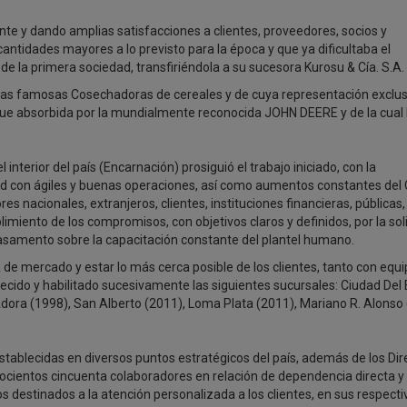
te y dando amplias satisfacciones a clientes, proveedores, socios y
 cantidades mayores a lo previsto para la época y que ya dificultaba el
e la primera sociedad, transfiriéndola a su sucesora Kurosu & Cía. S.A.
las famosas Cosechadoras de cereales y de cuya representación exclus
 fue absorbida por la mundialmente reconocida JOHN DEERE y de la cual
nterior del país (Encarnación) prosiguió el trabajo iniciado, con la
d con ágiles y buenas operaciones, así como aumentos constantes del 
s nacionales, extranjeros, clientes, instituciones financieras, públicas,
plimiento de los compromisos, con objetivos claros y definidos, por la so
basamento sobre la capacitación constante del plantel humano.
de mercado y estar lo más cerca posible de los clientes, tanto con equi
lecido y habilitado sucesivamente las siguientes sucursales: Ciudad Del 
iadora (1998), San Alberto (2011), Loma Plata (2011), Mariano R. Alonso 
tablecidas en diversos puntos estratégicos del país, además de los Dir
ocientos cincuenta colaboradores en relación de dependencia directa y
s destinados a la atención personalizada a los clientes, en sus respecti