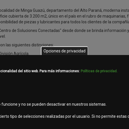
localidad de Minga Guazú, departamento del Alto Paraná, moderna inst
icie cubierta de 3.200 m2, único en el país en el rubro de maquinarias, 
onibilidad de piezas y lubricantes para todos los clientes de la compañí
"Centro de Soluciones Conectadas" desde donde se brinda información 
vel.
n las siguientes distinciones:
Opciones de privacidad
ivisión Agrícola.
cción & Forestal.
ncionalidad del sitio web. Para más informaciones:
Políticas de privacidad.
lardonado como Estrella de la Posventa 2024.
 Experience) LATAM 2024.
b funcione y no se pueden desactivar en nuestros sistemas.
ierto tipo de selecciones realizadas por el usuario. Si no permite estas