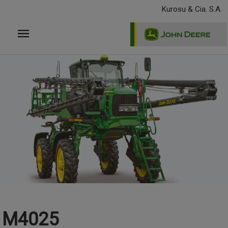
Pasar
Kurosu & Cia. S.A.
al
contenido
principal
M4025