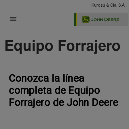
Pasar
Kurosu & Cia. S.A.
al
contenido
principal
Equipo Forrajero
Conozca la línea
completa de Equipo
Forrajero de John Deere