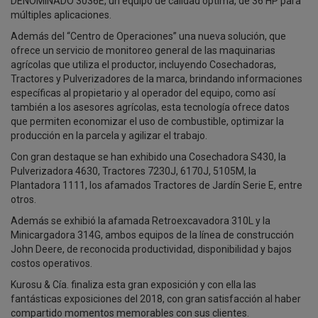
DENOMINADO 3036E, un equipo de calidad óptima, de 36 HP para
múltiples aplicaciones.
Además del “Centro de Operaciones” una nueva solución, que
ofrece un servicio de monitoreo general de las maquinarias
agrícolas que utiliza el productor, incluyendo Cosechadoras,
Tractores y Pulverizadores de la marca, brindando informaciones
específicas al propietario y al operador del equipo, como así
también a los asesores agrícolas, esta tecnología ofrece datos
que permiten economizar el uso de combustible, optimizar la
producción en la parcela y agilizar el trabajo.
Con gran destaque se han exhibido una Cosechadora S430, la
Pulverizadora 4630, Tractores 7230J, 6170J, 5105M, la
Plantadora 1111, los afamados Tractores de Jardín Serie E, entre
otros.
Además se exhibió la afamada Retroexcavadora 310L y la
Minicargadora 314G, ambos equipos de la línea de construcción
John Deere, de reconocida productividad, disponibilidad y bajos
costos operativos.
Kurosu & Cía. finaliza esta gran exposición y con ella las
fantásticas exposiciones del 2018, con gran satisfacción al haber
compartido momentos memorables con sus clientes.