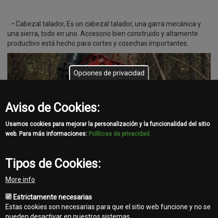
• Cabezal talador, Es un cabezal talador, una garra mecánica y
una sierra, todo en uno. Accesorio bien construido y altamente
productivo está hecho para cortes y cosechas importantes.
Opciones de privacidad
Aviso de Cookies:
Usamos cookies para mejorar la personalización y la funcionalidad del sitio
web. Para más informaciones:
Políticas de privacidad.
Más información ingrese aquí:
https://es-la.waratah.com/
Tipos de Cookies:
More info
Share
Estrictamente necesarias
Facebook
Twitter
Email
Estas cookies son necesarias para que el sitio web funcione y no se
pueden desactivar en nuestros sistemas.